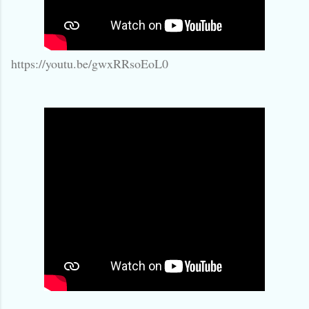
https://youtu.be/gwxRRsoEoL0