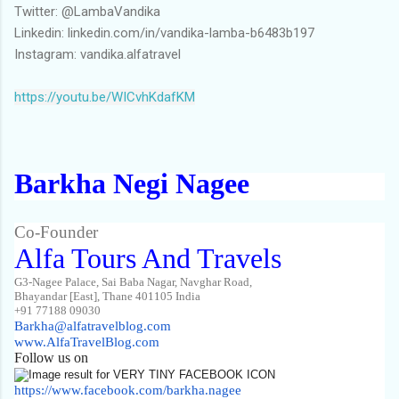
Twitter: @LambaVandika
Linkedin: linkedin.com/in/vandika-lamba-b6483b197
Instagram: vandika.alfatravel
https://youtu.be/WICvhKdafKM
Barkha Negi Nagee
Co-Founder
Alfa Tours And Travels
G3-Nagee Palace, Sai Baba Nagar, Navghar Road,
Bhayandar [East], Thane 401105 India
+91 77188 09030
Barkha@alfatravelblog.com
www.AlfaTravelBlog.com
Follow us on
htt
ps
://www.fa
cebook.com/
barkha.nagee